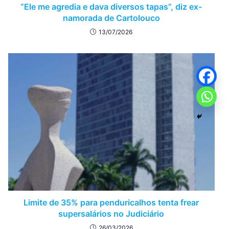
“Ele me agredia e dava diversos tapas”, diz ex-
namorada de Cartolouco
13/07/2026
Limite de 35% para penduricalhos tenta frear
supersalários no Judiciário
26/03/2026