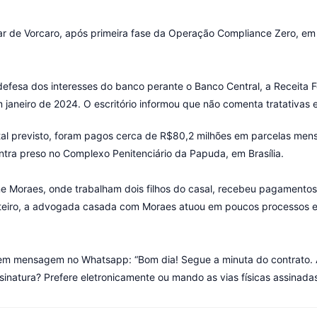
ular de Vorcaro, após primeira fase da Operação Compliance Zero, e
defesa dos interesses do banco perante o Banco Central, a Receita 
aneiro de 2024. O escritório informou que não comenta tratativas env
otal previsto, foram pagos cerca de R$80,2 milhões em parcelas me
tra preso no Complexo Penitenciário da Papuda, em Brasília.
iane Moraes, onde trabalham dois filhos do casal, recebeu pagament
nteiro, a advogada casada com Moraes atuou em poucos processos e
, em mensagem no Whatsapp: “Bom dia! Segue a minuta do contrato. 
natura? Prefere eletronicamente ou mando as vias físicas assinadas