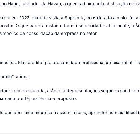
o Hang, fundador da Havan, a quem admira pela obstinação e disci
rreu em 2022, durante visita à Supermix, considerada a maior feir
positor. O que parecia distante tornou-se realidade: atualmente, a 
simbólico da consolidação da empresa no setor.
iros. Ele acredita que prosperidade profissional precisa refletir equi
mília”, afirma.
idade bem executada, a Âncora Representações segue expandindo fr
rcada por fé, resiliência e propósito.
 que abrir uma empresa é assumir riscos, aprender com as dificulda