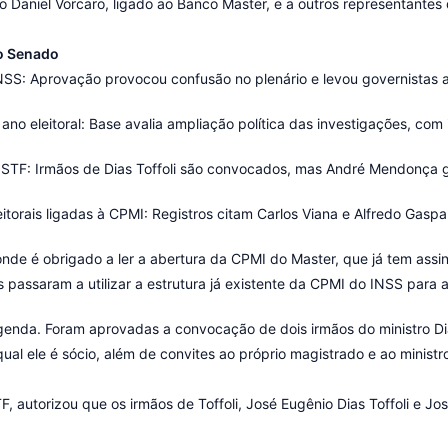
Daniel Vorcaro, ligado ao Banco Master, e a outros representantes d
do Senado
INSS: Aprovação provocou confusão no plenário e levou governistas
o eleitoral: Base avalia ampliação política das investigações, com
 STF: Irmãos de Dias Toffoli são convocados, mas André Mendonça g
torais ligadas à CPMI: Registros citam Carlos Viana e Alfredo Gaspa
de é obrigado a ler a abertura da CPMI do Master, que já tem assinat
passaram a utilizar a estrutura já existente da CPMI do INSS para 
enda. Foram aprovadas a convocação de dois irmãos do ministro Dias
ual ele é sócio, além de convites ao próprio magistrado e ao minist
autorizou que os irmãos de Toffoli, José Eugênio Dias Toffoli e Jo