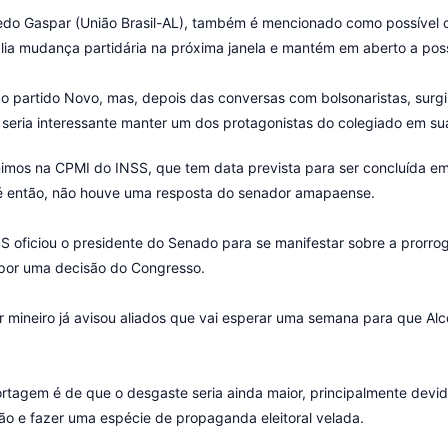
redo Gaspar (União Brasil-AL), também é mencionado como possível 
alia mudança partidária na próxima janela e mantém em aberto a pos
partido Novo, mas, depois das conversas com bolsonaristas, surgiu a 
o, seria interessante manter um dos protagonistas do colegiado em su
ânimos na CPMI do INSS, que tem data prevista para ser concluída e
até então, não houve uma resposta do senador amapaense.
S oficiou o presidente do Senado para se manifestar sobre a prorrog
 por uma decisão do Congresso.
ineiro já avisou aliados que vai esperar uma semana para que Alco
rtagem é de que o desgaste seria ainda maior, principalmente devid
ão e fazer uma espécie de propaganda eleitoral velada.