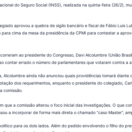
acional do Seguro Social (INSS), realizada na quinta-feira (26/2), 
iado aprovou a quebra de sigilo bancário e fiscal de Fábio Luis Lula 
ram para cima da mesa da presidência da CPMI para contestar a apro
ecorreram ao presidente do Congresso, Davi Alcolumbre (União Brasi
o contar errado o número de parlamentares que votaram contra a 
, Alcolumbre ainda não anunciou quais providências tomará diante d
votação dos requerimentos, enquanto o presidente do colegiado, Ca
da comissão.
am que a comissão alterou o foco inicial das investigações. O que
assou a incorporar de forma mais direta o chamado “caso Master”, amp
olítico para os dois lados. Além do pedido envolvendo o filho do pr